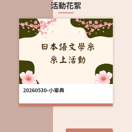
2026-03-26
2026-05-29
2026-04-28
2026-07-08
2
2
2
2
活動花絮
伯
【演講】戦後思想史としての占領 /
【課程】115-1暑期密集授課「越南漢字
【職涯】職涯全攻略-宜得利家居企業說
DISCO活動_日商內勤體驗營NOZOMI
加
occupation
漢文與東亞地區文化交會」國際課程
明會
CAMP
H
2026-03-26
2026-05-19
2026-04-09
2026-05-18
2
2
2
2
序
｜
【演講】台灣的日本記憶與日本的台灣
【招生】115學年度「大學申請入學」招
【比賽】2026德明盃全國大專院校日語
【職場體驗】宜得利家居2026年部門體
記憶聚焦於灣生的引揚經驗與學校記憶
生面試順序
新聞播報比賽
驗課程暑假場
20260530-小畢典
2