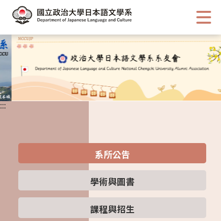
跳
到
主
要
內
容
區
塊
:::
系所公告
學術與圖書
課程與招生