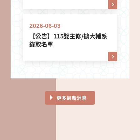
2026-06-03
【公告】115雙主修/擴大輔系
錄取名單
2026-05-12
2026-07-09
2026-04-14
2026-07-27
2
2
2
2
更多最新消息
招
【國際研討會】2027國立政治大學日本
【課程】115學年度第1學期選課注意事
【演講】神戶大學特別演講-日本事情
【實習】台湾村田機械股份有限公司
語文學系國際學術研討會徵稿啟事
項
Hot
置頂
Hot
H