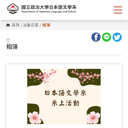
跳
到
主
要
內
首頁
/
活動花絮
/
相簿
容
區
塊
:::
:::
相簿