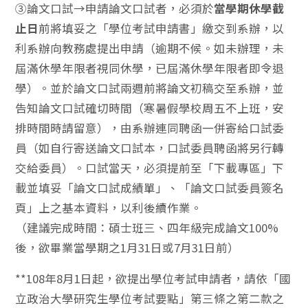
③論文口試→申請論文口試者，必須於
當學期休學截
止日
前將填妥之「學位考試申請書」繳交到系辦，以
利系辦向教務處提出申請（逾期不候。如未辦理，未
屆滿休學年限者視同休學，已屆滿休學年限者即令退
學）。並於論文口試兩週前將論文初稿交至系辦，並
告知論文口試確切時間（寒暑假學校周五不上班，安
排時間時請留意），由系辦連同聘函一併寄給口試委
員（如自行寄送論文口試本，口試委員聘函將另行轉
交給委員）。口試當天，必須提前至「下載專區」下
載並填妥「論文口試成績單」、「論文口試委員簽名
頁」上之基本資料，以利後續作業。
（建議完成時間：碩士班三、四年級完成論文100%
後，欲畢業當學期之1月31日或7月31日前）
**108年8月1日起，欲提出學位考試申請者，請依「國
立政治大學研究生學位考試要點」第三條之第二款之