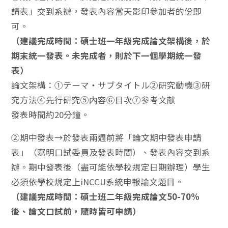
請表」交到系辦，發表內容當天影印參加者的份即
可。
（建議完成時間：碩士班一年級完成論文架構後，於
期末統一發表。未完成者，則於下一個學期統一發
表）
論文架構：①テーマ・サブタイトル②研究動機③研
究方法④先行研究⑤内容⑥目次⑦参考文献
發表時間約20分鐘。
②期中發表→於發表兩週前將「論文期中發表申請
表」（寫明口試委員及發表時間）、發表內容交到系
辦。期中發表後（盡可能依學校規定日期辦理）學生
必須依學校規定上iNCCU系統申報論文題目。
（建議完成時間：碩士班二年級完成論文50-70%
後、論文口試前，隨時皆可申請）