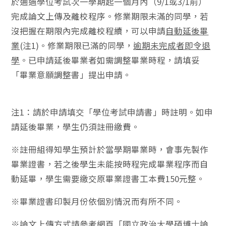
於通過學位考試次一學期起一個月內（9/1或3/1前）
完成論文上傳及離校程序。修業期限未滿的同學，若
沒把握在期限內完成離校程續，可以申請
自動延後畢
業
(注1)。修業期限已滿的同學，
逾期未完成者即令退
學
。已申請延後畢業者如需調整畢業時程，請填妥
「畢業意願調整書」提出申請。
注1：請於申請填交「學位考試申請書」時註明。如申
請延後畢業，學生仍須註冊繳費。
※註冊組得知學生預計於當學期畢業時，會事先製作
畢業證書，若之後學生未能按時程完成畢業程序而自
動延畢，學生需要繳交原畢業證書工本費150元整。
※畢業證書印製月份依個別情況而有所不同。
※論文上傳方式請參考網頁「國立政治大學碩博士論