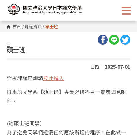
跳
到
主
要
內
首頁
/
課程資訊
/
碩士班
容
區
塊
:::
:::
碩士班
日期：2025-07-01
全校課程查詢請
按此進入
日本語文學系【碩士班】專業必修科目一覽表請見附
件。
(給碩士班同學）
為了避免同學們遺漏任何應該辦理的程序，在此做一