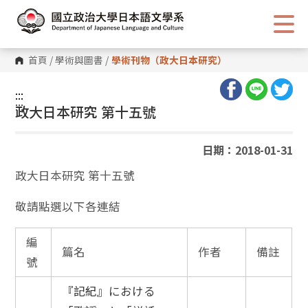
跳
到
主
要
內
首頁
/
學術與圖書
/
學術刊物（政大日本研究）
容
區
塊
:::
:::
政大日本研究 第十五號
日期：2018-01-31
政大日本研究 第十五號
敬請點選以下各連結
編
篇名
作者
備註
號
『記紀』における