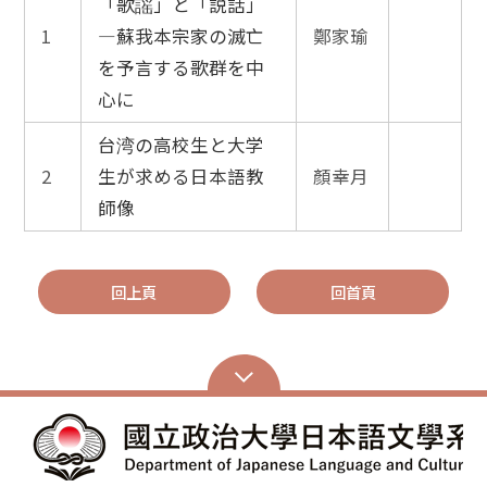
「歌謡」と「説話」
1
―蘇我本宗家の滅亡
鄭家瑜
を予言する歌群を中
心に
台湾の高校生と大学
2
生が求める日本語教
顏幸月
師像
回上頁
回首頁