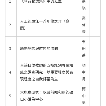
1
《今昔物語集》中的菇蕈
嘉
琪
高
人工的虛無—芥川龍之介〈庭
2
啓
園〉
豪
栗
3
助動詞ヌ與時間的流向
田
岳
台籍日語教師的五技能別專業知
顏
4
能之調查研究―以重要程度與表
幸
現程度之自我評量為主
月
簡
大鹿卓研究：以戰前昭和期的礦
5
中
山小說為中心
昊