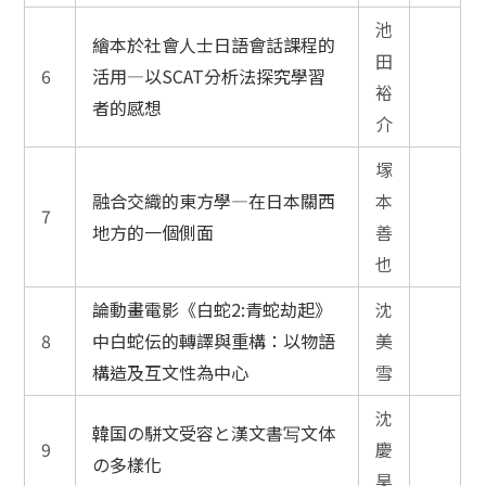
池
繪本於社會人士日語會話課程的
田
6
活用—以SCAT分析法探究學習
裕
者的感想
介
塜
融合交織的東方學—在日本關西
本
7
地方的一個側面
善
也
論動畫電影《白蛇2:青蛇劫起》
沈
8
中白蛇伝的轉譯與重構：以物語
美
構造及互文性為中心
雪
沈
韓国の駢文受容と漢文書写文体
9
慶
の多樣化
昊