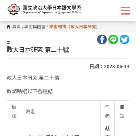
跳
到
主
要
內
首頁
/
學術與圖書
/
學術刊物（政大日本研究）
容
區
塊
:::
:::
政大日本研究 第二十號
日期：2023-06-13
政大日本研究 第二十號
敬請點選以下各連結
編
作
備
篇名
號
者
註
蔡