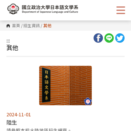
跳
到
主
要
內
首頁
/
招生資訊
/
其他
容
區
塊
:::
:::
其他
2024-11-01
陸生
請參照本校大陸地區招生網頁。