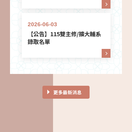
2026-06-03
【公告】115雙主修/擴大輔系
錄取名單
2026-05-12
2026-07-09
2026-04-14
2026-07-27
2
2
2
2
更多最新消息
招
【國際研討會】2027國立政治大學日本
【課程】115學年度第1學期選課注意事
【演講】神戶大學特別演講-日本事情
【實習】台湾村田機械股份有限公司
語文學系國際學術研討會徵稿啟事
項
Hot
置頂
Hot
H