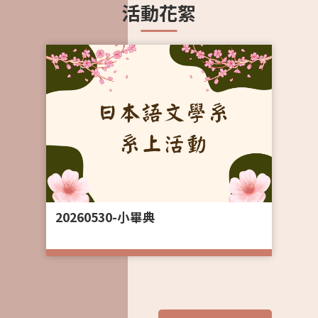
2026-03-26
2026-05-29
2026-04-28
2026-07-08
2
2
2
2
活動花絮
伯
【演講】戦後思想史としての占領 /
【課程】115-1暑期密集授課「越南漢字
【職涯】職涯全攻略-宜得利家居企業說
DISCO活動_日商內勤體驗營NOZOMI
加
occupation
漢文與東亞地區文化交會」國際課程
明會
CAMP
H
2026-03-26
2026-05-19
2026-04-09
2026-05-18
2
2
2
2
序
｜
【演講】台灣的日本記憶與日本的台灣
【招生】115學年度「大學申請入學」招
【比賽】2026德明盃全國大專院校日語
【職場體驗】宜得利家居2026年部門體
記憶聚焦於灣生的引揚經驗與學校記憶
生面試順序
新聞播報比賽
驗課程暑假場
20260530-小畢典
2