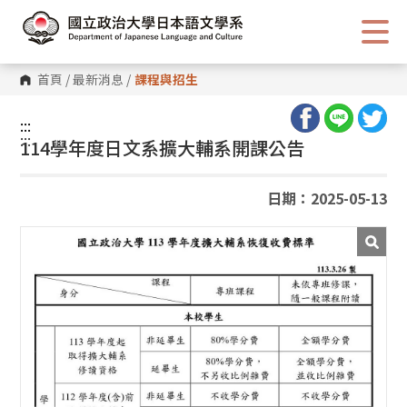
跳
到
主
要
內
首頁
/
最新消息
/
課程與招生
容
區
塊
:::
:::
114學年度日文系擴大輔系開課公告
日期：2025-05-13