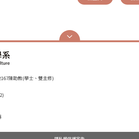
、62167陳助教(學士、雙主修)
2)
器
隱私權保護宣告