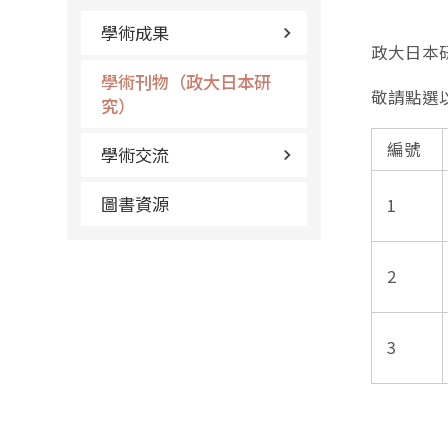
學術成果
政大日本
學術刊物（政大日本研
敬請點選
究）
編號
學術交流
圖書資源
1
2
3