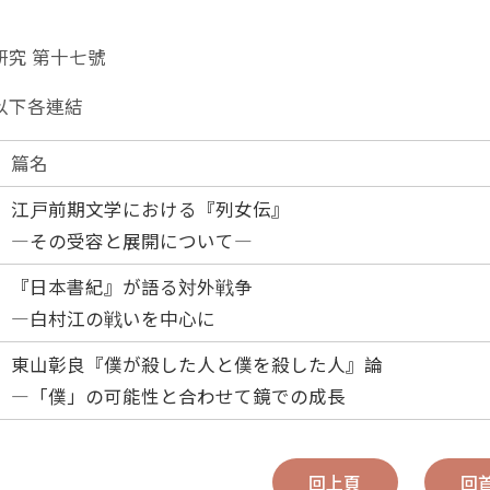
研究 第十七號
以下各連結
篇名
江戸前期文学における『列女伝』
―その受容と展開について―
『日本書紀』が語る対外戦争
―白村江の戦いを中心に
東山彰良『僕が殺した人と僕を殺した人』論
―「僕」の可能性と合わせて鏡での成長
回上頁
回