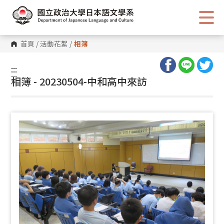
跳
到
主
要
內
首頁
/
活動花絮
/
相簿
容
區
塊
:::
:::
相簿 - 20230504-中和高中來訪