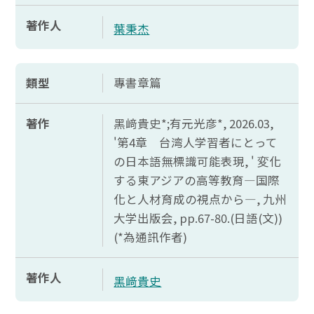
著作人
葉秉杰
類型
專書章篇
著作
黑﨑貴史*;有元光彦*, 2026.03,
'第4章 台湾人学習者
にとって
の
日本語無標識可能表現, ' 変化
する
東
アジアの
高等教育―国際
化
と
人材育成
の
視点
から―,
九州
大学出版会,
pp.67-80.(
日語(文))
(*為通訊作者)
著作人
黑﨑貴史