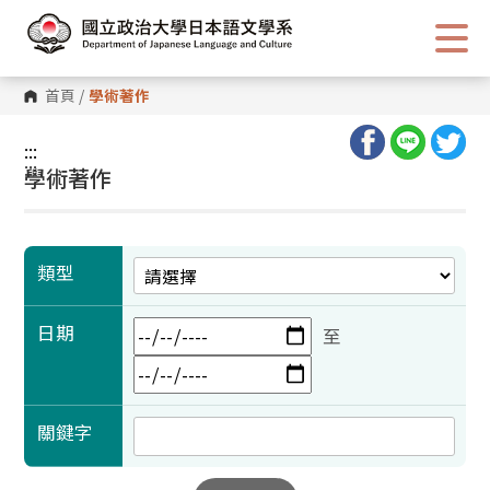
跳
到
主
要
內
首頁
/
學術著作
容
區
塊
:::
:::
學術著作
類型
日期
至
關鍵字