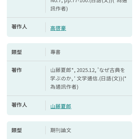
No.7, pp.77-100.(
日語(文))(*為通
訊作者)
著作人
高啓豪
類型
專書
著作
山藤夏郎*, 2025.12, '
なぜ
古典
を
学
ぶのか, '
文学通信.(日語(文))(*
為通訊作者)
著作人
山藤夏郎
類型
期刊論文