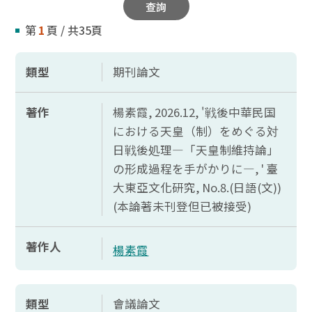
查詢
第
1
頁 / 共35頁
類型
期刊論文
著作
楊素霞, 2026.12, '戦後中華民国
における
天皇（制）
をめぐる
対
日戦後処理―「天皇制維持論」
の
形成過程
を
手
がかりに―, '
臺
大東亞文化研究,
No.8.(
日語(文))
(本論著未刊登但已被接受)
著作人
楊素霞
類型
會議論文