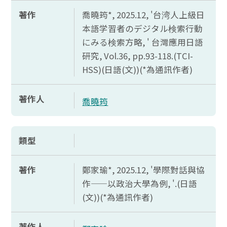
著作
喬曉筠*, 2025.12, '台湾人上級日
本語学習者
のデジタル
検索行動
にみる
検索方略, ' 台灣應用日語
研究,
Vol.36, pp.93-118.(TCI-
HSS)(
日語(文))(*為通訊作者)
著作人
喬曉筠
類型
著作
鄭家瑜*, 2025.12, '學際對話與協
作——以政治大學為例, '.(日語
(文))(*為通訊作者)
著作人