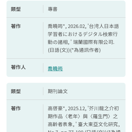
類型
專書
著作
喬曉筠*, 2026.02, '台湾人日本語
学習者
におけるデジタル
検索行
動
の
諸相, ' 瑞蘭國際有限公司.
(日語(文))(*為通訊作者)
著作人
喬曉筠
類型
期刊論文
著作
高啓豪*, 2025.12, '芥川龍之介初
期作品〈老年〉與〈羅生門〉之
高齡者表象, ' 臺大東亞文化研究,