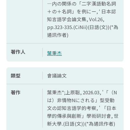
―
内
の
関係
の「
二字漢語動名詞
＋
の＋
名詞」
を
例
にー, '
日本認
知言語学会論文集,
Vol.26,
pp.323-335.(CiNii)(
日語(文))(*為
通訊作者)
著作人
葉秉杰
類型
會議論文
著作
葉秉杰*;上原聡, 2026.03, '「（
N
は）
非情物
N
にされる」
型受動
文
の
認知言語学的考察, ' 「日本
學的傳承與創新」學術研討會, 世
新大學.(日語(文))(*為通訊作者)