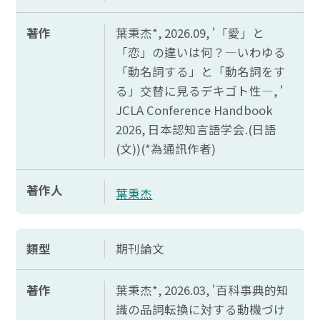
著作
葉秉杰*, 2026.09, '「愛」
と
「
恋」
の
違
いは
何？―
いわゆる
「
動名詞
する」と「
動名詞
をす
る」
交替
に
見
るデキゴト
性―, '
JCLA Conference Handbook
2026,
日本認知言語学会.(日語
(文))(*為通訊作者)
著作人
葉秉杰
類型
期刊論文
著作
葉秉杰*, 2026.03, '百科事典的知
識
の
品詞転換
に
対
する
動機
づけ