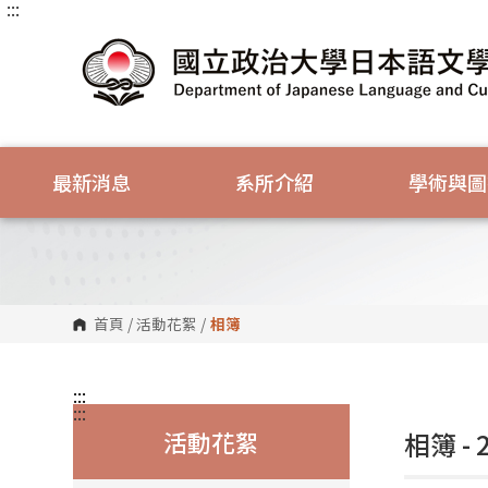
:::
跳
到
主
要
內
容
區
塊
最新消息
系所介紹
學術與圖
首頁
/
活動花絮
/
相簿
:::
:::
活動花絮
相簿 -