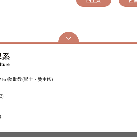
回上頁
回
、62167陳助教(學士、雙主修)
2)
器