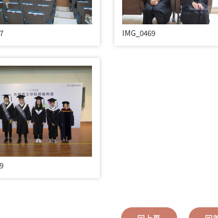
7
IMG_0469
9