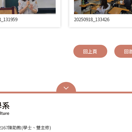
8_131959
20250918_133426
回上頁
回
、62167陳助教(學士、雙主修)