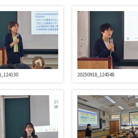
8_124130
20250918_124548