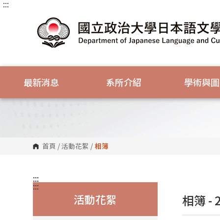
:::
跳
到
主
要
內
容
區
塊
最新消息
系所介紹
學術與圖
首頁
/
活動花絮
/
相簿
:::
:::
活動花絮
相簿 -