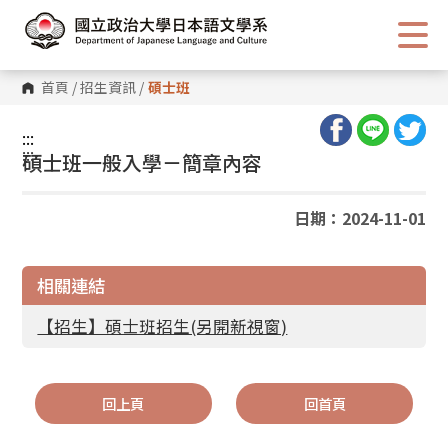
跳
到
主
要
內
首頁
/
招生資訊
/
碩士班
容
區
塊
:::
:::
碩士班一般入學－簡章內容
日期：2024-11-01
相關連結
【招生】碩士班招生(另開新視窗)
回上頁
回首頁