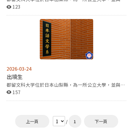
界多所大學建立交換合作關係，提供交換留學及短期語言
123
研修等多元國際交流機會。本系已與該校簽訂交換留學合
作計畫，現招募入境交換學生，透過在台期間之學習與交
流，拓展國際視野，豐富跨文化經驗。
2026-03-24
出境生
都留文科大学位於日本山梨縣，為一所公立大學，並與世
界多所大學建立交換合作關係，提供交換留學及短期語言
157
研修等多元國際交流機會。本系已與該校簽訂交換留學合
作計畫，歡迎同學踴躍申請參與，透過在日本的學習與生
活體驗，拓展國際視野、深化日語能力，並提升未來發展
的競爭力。 若有意願參加系級交換之同學，請參閱附件之
上一頁
/
1
下一頁
都留文科大學環境介紹(Fact Sheet 2026 Fall アジア)。
每年將招募前往都留文科大學，招募之公告將會放入最新