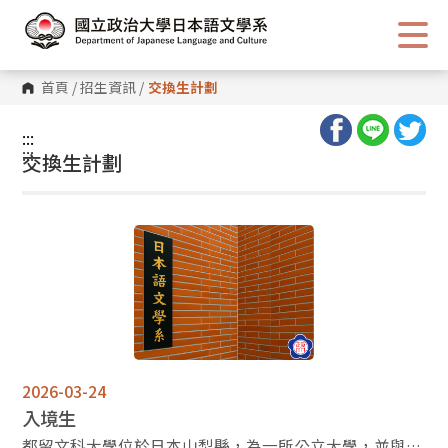
跳
到
主
要
內
首頁
/
招生資訊
/
交換生計劃
容
區
塊
:::
:::
交換生計劃
2026-03-24
入境生
都留文科大學位於日本山梨縣，為一所公立大學，並與世