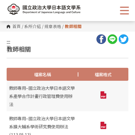
跳
到
主
要
內
首頁
/
系所介紹
/
規章表格
/
教師相關
容
區
塊
:::
:::
教師相關
檔案名稱
檔案格式
教師專用–國立政治大學日本語文學
系產學合作計畫行政管理費使用辦
法
教師專用–國立政治大學日本語文學
系擴大輔系學術研究費使用辦法
(113.05.13)