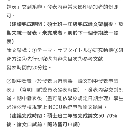
請表」交到系辦，發表內容當天影印參加者的份即
可。
（建議完成時間：碩士班一年級完成論文架構後，於
期末統一發表。未完成者，則於下一個學期統一發
表）
論文架構：①テーマ・サブタイトル②研究動機③研
究方法④先行研究⑤内容⑥目次⑦参考文献
發表時間約20分鐘。
②期中發表→於發表兩週前將「論文期中發表申請
表」（寫明口試委員及發表時間）、發表內容交到系
辦。期中發表後（盡可能依學校規定日期辦理）學生
必須依學校規定上iNCCU系統申報論文題目。
（建議完成時間：碩士班二年級完成論文50-70%
後、論文口試前，隨時皆可申請）