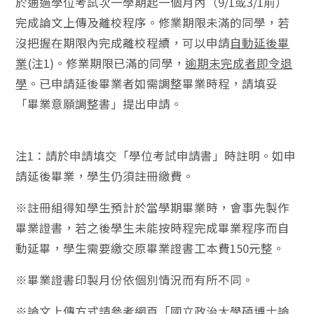
於通過學位考試次一學期起一個月內（9/1或3/1前）
完成論文上傳及離校程序。修業期限未滿的同學，若
沒把握在期限內完成離校程續，可以申請
自動延後畢
業
(注1)。修業期限已滿的同學，
逾期未完成者即令退
學
。已申請延後畢業者如需調整畢業時程，請填妥
「畢業意願調整書」提出申請。
注1：請於申請填交「學位考試申請書」時註明。如申
請延後畢業，學生仍須註冊繳費。
※註冊組得知學生預計於當學期畢業時，會事先製作
畢業證書，若之後學生未能按時程完成畢業程序而自
動延畢，學生需要繳交原畢業證書工本費150元整。
※畢業證書印製月份依個別情況而有所不同。
※論文上傳方式請參考網頁「國立政治大學碩博士論