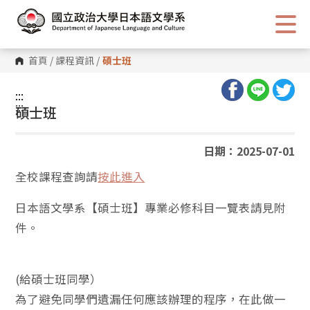
跳
到
主
要
內
首頁
/
課程資訊
/
碩士班
容
區
塊
:::
:::
碩士班
日期：2025-07-01
全校課程查詢請
按此進入
日本語文學系【碩士班】專業必修科目一覽表請見附
件。
(給碩士班同學）
為了避免同學們遺漏任何應該辦理的程序，在此做一