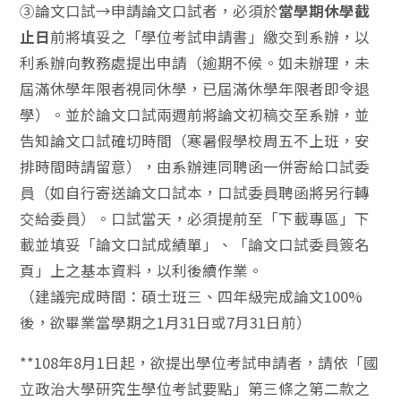
③論文口試→申請論文口試者，必須於
當學期休學截
止日
前將填妥之「學位考試申請書」繳交到系辦，以
利系辦向教務處提出申請（逾期不候。如未辦理，未
屆滿休學年限者視同休學，已屆滿休學年限者即令退
學）。並於論文口試兩週前將論文初稿交至系辦，並
告知論文口試確切時間（寒暑假學校周五不上班，安
排時間時請留意），由系辦連同聘函一併寄給口試委
員（如自行寄送論文口試本，口試委員聘函將另行轉
交給委員）。口試當天，必須提前至「下載專區」下
載並填妥「論文口試成績單」、「論文口試委員簽名
頁」上之基本資料，以利後續作業。
（建議完成時間：碩士班三、四年級完成論文100%
後，欲畢業當學期之1月31日或7月31日前）
**108年8月1日起，欲提出學位考試申請者，請依「國
立政治大學研究生學位考試要點」第三條之第二款之