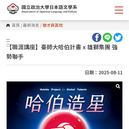
跳
到
主
要
內
首頁
/
最新消息
/
徵才與其他
容
區
塊
:::
:::
【職涯講座】臺師大哈伯計畫
x
雄獅集團 強
勢聯手
日期：2025-08-11