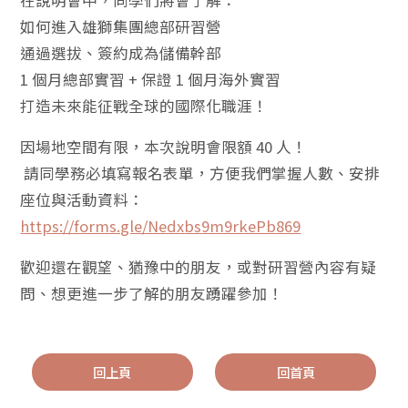
在說明會中，同學們將會了解：
如何進入雄獅集團總部研習營
通過選拔、簽約成為儲備幹部
1 個月總部實習 + 保證 1 個月海外實習
打造未來能征戰全球的國際化職涯！
因場地空間有限，本次說明會限額 40 人！
請同學務必填寫報名表單，方便我們掌握人數、安排
座位與活動資料：
https://forms.gle/Nedxbs9m9rkePb869
歡迎還在觀望、猶豫中的朋友，或對研習營內容有疑
問、想更進一步了解的朋友踴躍參加！
回上頁
回首頁