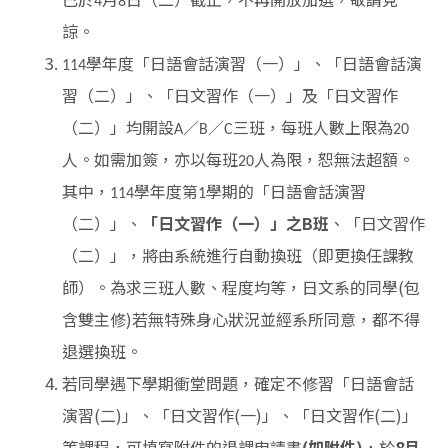
4
8
諒。
學年度「日語會話演習（一）」、「日語會話演
114
習（二）」、「日文習作（一）」及「日文習作
（二）」均開設
／
／
三班，每班人數上限為
A
B
C
20
人。如需加簽，亦以每班
人為限，恕無法超額。
20
其中，
學年度第
學期的「日語會話演習
114
1
（二）」、
「日文習作（一）」之
B
班
、「日文習作
（二）」，將由系統進行自動換班（即更換任課教
師）。
為求三班人數、程度均等，日文系的同學(包
含雙主修)若無特殊身心狀況並經系所同意，都不得
退選換班。
若同學遇下學期衝堂問題，確定不修習「日語會話
演習(二)」、「日文習作(一)」、「日文習作(二)」
等課程，可填寫附件的退課申請書
(如附件)
，於
8月