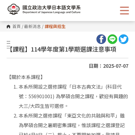
跳
到
主
要
內
首頁
/
最新消息
/
課程與招生
容
區
塊
:::
:::
【課程】114學年度第1學期選課注意事項
日期：2025-07-07
【關於本系課程】
本系所開設之選修課程「日本古典文法」(科目代
號：556901001) 為學碩合開之課程，歡迎有興趣的
大三/大四生皆可選修。
本系所開之選修課程「東亞文化的共融與和平」雖
為學碩合開之暑期密集課程，
惟該課程之選課登記
已於
月
日（二）截止，不再開放加選，敬請見