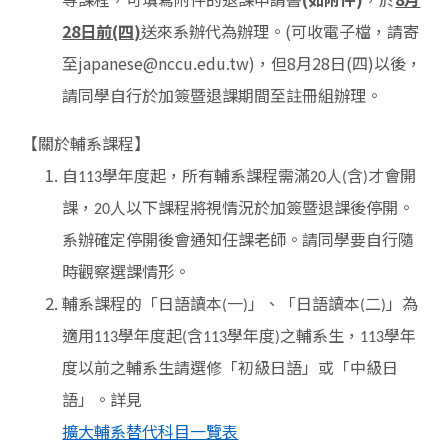
28日前(四)
送來系辦代為辦理。(可收電子檔，請寄
至japanese@nccu.edu.tw)，但8月28日(四)以後，
請同學自行於加簽暨退課期間至註冊組辦理。
【關於輔系課程】
自
學年度起，所有輔系課程需滿
人
含
才會開
113
20
(
)
課，
人以下課程將視情況於加簽暨退課後停開。
20
系辦確定停開後會通知任課老師。請同學要自行隨
時觀察選課情形。
輔系課程的「日語讀本
一
」、「日語讀本
二
」為
(
)
(
)
適用
學年度起
含
學年度
之輔系生，
學年
113
(
113
)
113
度以前之輔系生請選修「初級日語」或「中級日
語」。詳見
擴大輔系替代科目一覽表