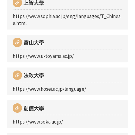
上智大學
https://www.sophia.ac.jp/eng/languages/T_Chines
e.html
富山大學
https://www.u-toyama.ac.jp/
法政大學
https://www.hosei.ac.jp/language/
創價大學
https://www.soka.ac.jp/