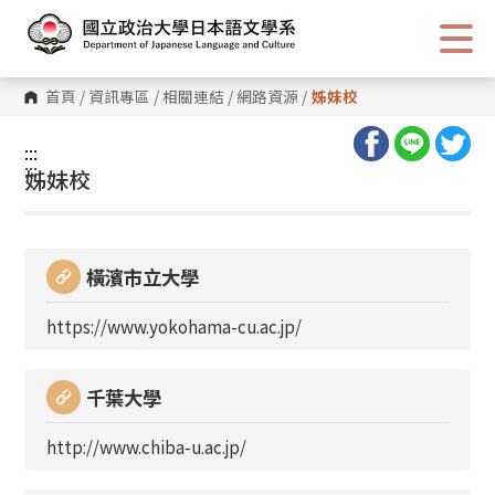
跳
到
主
要
內
首頁
/
資訊專區
/
相關連結
/
網路資源
/
姊妹校
容
區
塊
:::
:::
姊妹校
橫濱市立大學
https://www.yokohama-cu.ac.jp/
千葉大學
http://www.chiba-u.ac.jp/