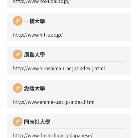
http://www.hokudai.ac.jp/
一橋大學
http://www.hit-u.ac.jp/
廣島大學
http://www.hiroshima-u.ac.jp/index-j.html
愛媛大學
http://www.ehime-u.ac.jp/index.html
同志社大學
http://www.doshisha.ac.jp/japanese/