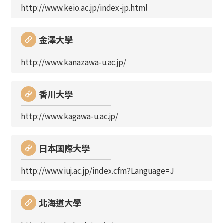
http://www.keio.ac.jp/index-jp.html
金澤大學
http://www.kanazawa-u.ac.jp/
香川大學
http://www.kagawa-u.ac.jp/
日本國際大學
http://www.iuj.ac.jp/index.cfm?Language=J
北海道大學