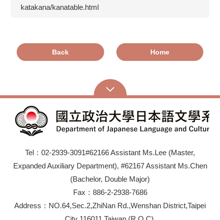
katakana/kanatable.html
Back
Home
Tel：02-2939-3091#62166 Assistant Ms.Lee (Master,
Expanded Auxiliary Department), #62167 Assistant Ms.Chen
(Bachelor, Double Major)
Fax：886-2-2938-7686
Address：NO.64,Sec.2,ZhiNan Rd.,Wenshan District,Taipei
City 116011,Taiwan (R.O.C)