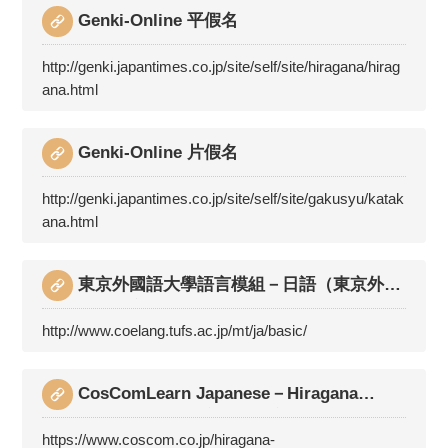
Genki-Online 平假名
http://genki.japantimes.co.jp/site/self/site/hiragana/hirag
ana.html
Genki-Online 片假名
http://genki.japantimes.co.jp/site/self/site/gakusyu/katak
ana.html
東京外國語大學語言模組－日語（東京外国
語大学言語モジュール－日本語）
http://www.coelang.tufs.ac.jp/mt/ja/basic/
CosComLearn Japanese－Hiragana
Katakana（五十音表及發音）
https://www.coscom.co.jp/hiragana-