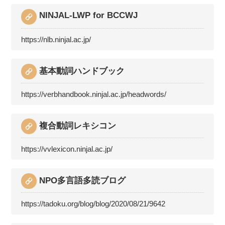
NINJAL-LWP for BCCWJ
https://nlb.ninjal.ac.jp/
基本動詞ハンドブック
https://verbhandbook.ninjal.ac.jp/headwords/
複合動詞レキシコン
https://vvlexicon.ninjal.ac.jp/
NPO多言語多読ブログ
https://tadoku.org/blog/blog/2020/08/21/9642