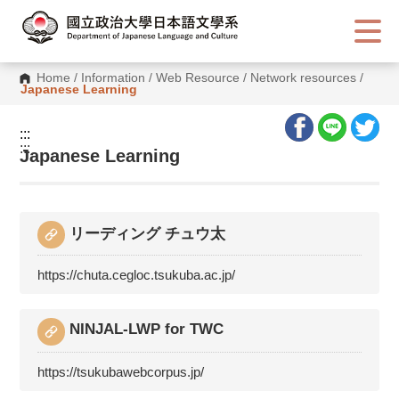
G
o
t
o
C
Home
/
Information
/
Web Resource
/
Network resources
/
o
Japanese Learning
n
t
e
:::
n
:::
t
Japanese Learning
A
r
e
a
リーディング チュウ太
https://chuta.cegloc.tsukuba.ac.jp/
NINJAL-LWP for TWC
https://tsukubawebcorpus.jp/